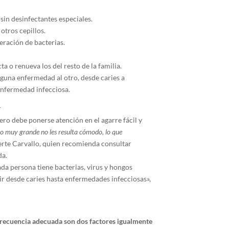
sin desinfectantes especiales.
otros cepillos.
eración de bacterias.
ta o renueva los del resto de la familia.
guna enfermedad al otro, desde caries a
enfermedad infecciosa.
r
ero debe ponerse atención en el agarre fácil y
lo muy grande no les resulta cómodo, lo que
ierte Carvallo, quien recomienda consultar
da.
ada persona tiene bacterias, virus y hongos
tir desde caries hasta enfermedades infecciosas»,
a frecuencia adecuada son dos factores igualmente