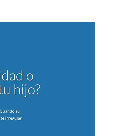
idad o
tu hijo?
. Cuando su
te irregular,