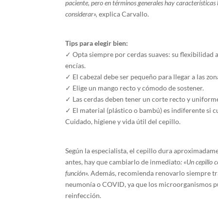
paciente, pero en términos generales hay característica
considerar»,
explica Carvallo.
Tips para elegir bien:
✓ Opta siempre por cerdas suaves: su flexibilidad 
encías.
✓ El cabezal debe ser pequeño para llegar a las zon
✓ Elige un mango recto y cómodo de sostener.
✓ Las cerdas deben tener un corte recto y uniform
✓ El material (plástico o bambú) es indiferente si 
Cuidado, higiene y vida útil del cepillo.
Según la especialista, el cepillo dura aproximadame
antes, hay que cambiarlo de inmediato
: «Un cepillo 
función».
Además, recomienda renovarlo siempre tra
neumonía o COVID, ya que los microorganismos pu
reinfección.