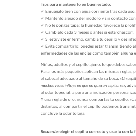
Tips para mantenerlo en buen estado:
✓ Enjuágalo bien con agua corriente tras cada uso, 
✓ Mantenlo alejado del inodoro y sin contacto con 
✓ No le pongas tapa: la humedad favorece la prolif
✓ Cámbialo cada 3 meses o antes si está ‘chascón’.
✓ Si estuviste enfermo, cambia tu cepillo y desinfec
✓ Evita compartirlo; puedes estar transmitiendo al
enfermedades de las encías como también alguna 
Niños, adultos y el cepillo ajeno: lo que debes sabe
Para los más pequeños aplican las mismas reglas, p
el cabezal adecuado al tamaño de su boca.
«Un cepil
muchas veces influye en que no quieran cepillarse»
, adv
al odontopediatra para una indicación personaliza
Y una regla de oro: nunca compartas tu cepillo. «C
distintos; al compartir el cepillo podemos transmi
concluye la odontóloga.
Recuerda:
elegir el cepillo correcto y usarlo con l