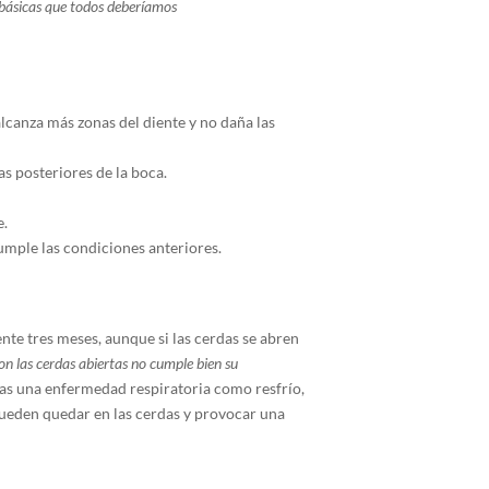
s básicas que todos deberíamos
alcanza más zonas del diente y no daña las
as posteriores de la boca.
e.
cumple las condiciones anteriores.
nte tres meses, aunque si las cerdas se abren
con las cerdas abiertas no cumple bien su
s una enfermedad respiratoria como resfrío,
eden quedar en las cerdas y provocar una