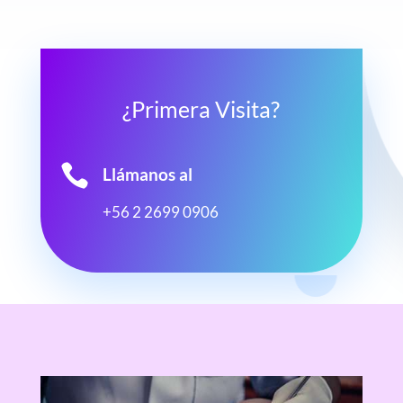
¿Primera Visita?

Llámanos al
+56 2 2699 0906